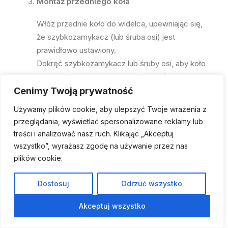
Montaż przedniego koła
Włóż przednie koło do widelca, upewniając się,
że szybkozamykacz (lub śruba osi) jest
prawidłowo ustawiony.
Dokręć szybkozamykacz lub śruby osi, aby koło
było stabilnie zamocowane. Sprawdź, czy koło
obraca się swobodnie i nie ociera o hamulce.
Cenimy Twoją prywatność
Używamy plików cookie, aby ulepszyć Twoje wrażenia z
Montaż siodełka
przeglądania, wyświetlać spersonalizowane reklamy lub
treści i analizować nasz ruch. Klikając „Akceptuj
Umieść sztycę siodełka w ramie roweru i dokręć
wszystko”, wyrażasz zgodę na używanie przez nas
zacisk lub śrubę mocującą. Wysokość siodełka
plików cookie.
należy ustawić zgodnie z preferencjami
użytkownika, tak aby zapewniała wygodną i
Dostosuj
Odrzuć wszystko
bezpieczną pozycję podczas jazdy.
Upewnij się, że siodełko jest ustawione w linii z
Akceptuj wszystko
ramą roweru i nie przechyla się na boki.