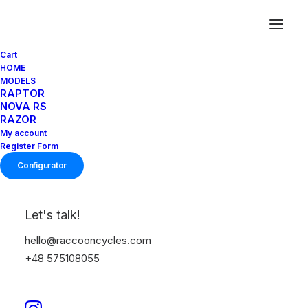
Cart
HOME
MODELS
RAPTOR
Dodatkowe informacje dla
NOVA RS
RAZOR
użytkownika
My account
Register Form
Configurator
Let's talk!
01
hello@raccooncycles.com
+48 575108055
Kategorie