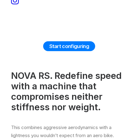
9500,00
ZŁ
Press
Start configuring
the
Configure
NOVA RS. Redefine speed
button
with a machine that
to
compromises neither
enter
stiffness nor weight.
the
product
configurator
This combines aggressive aerodynamics with a
lightness you wouldn’t expect from an aero bike.