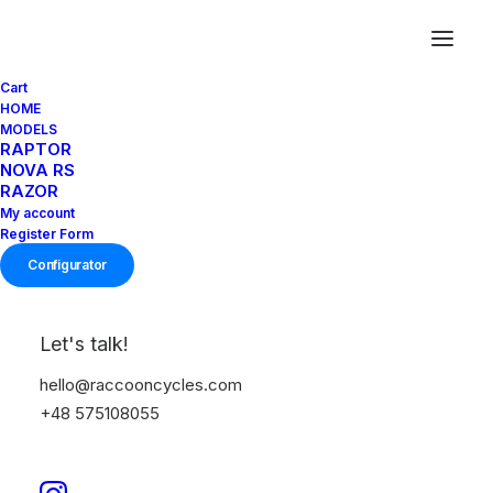
Cart
HOME
MODELS
RAPTOR
NOVA RS
RAZOR
My account
Register Form
Configurator
Let's talk!
hello@raccooncycles.com
+48 575108055
NOVA RS